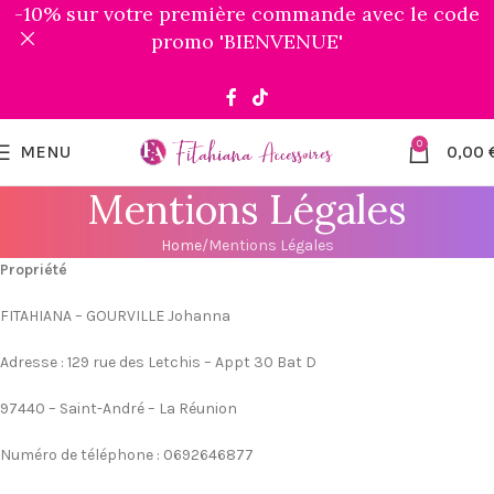
-10% sur votre première commande avec le code
promo 'BIENVENUE'
0
MENU
0,00
Mentions Légales
Home
Mentions Légales
Propriété
FITAHIANA – GOURVILLE Johanna
Adresse : 129 rue des Letchis – Appt 30 Bat D
97440 – Saint-André – La Réunion
Numéro de téléphone : 0692646877