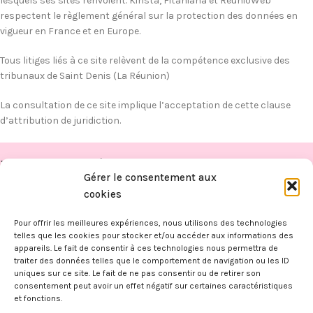
lesquels ses sites renvoient. Kinsta, Fitahiana et ReunioWeb
respectent le règlement général sur la protection des données en
vigueur en France et en Europe.
Tous litiges liés à ce site relèvent de la compétence exclusive des
tribunaux de Saint Denis (La Réunion)
La consultation de ce site implique l’acceptation de cette clause
d’attribution de juridiction.
PUBLICATIONS RÉCENTES
Gérer le consentement aux
FITAHIANA
cookies
BOUTIQUE
Pour offrir les meilleures expériences, nous utilisons des technologies
telles que les cookies pour stocker et/ou accéder aux informations des
appareils. Le fait de consentir à ces technologies nous permettra de
INFORMATIONS
traiter des données telles que le comportement de navigation ou les ID
FITAHIANA
|
Mentions légales -
CGV -
CGU -
Confidentialité -
Cookies
uniques sur ce site. Le fait de ne pas consentir ou de retirer son
Ce site a été financé par l’Union Européenne dans le cadre du
consentement peut avoir un effet négatif sur certaines caractéristiques
programme FEDER-FSE+ Réunion dont l’Autorité de gestion est la
et fonctions.