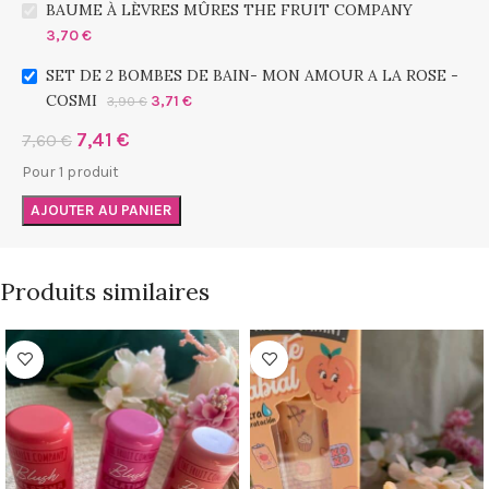
BAUME À LÈVRES MÛRES THE FRUIT COMPANY
3,70
€
SET DE 2 BOMBES DE BAIN- MON AMOUR A LA ROSE -
COSMI
3,71
€
3,90
€
7,41
€
7,60
€
Pour 1 produit
AJOUTER AU PANIER
Produits similaires