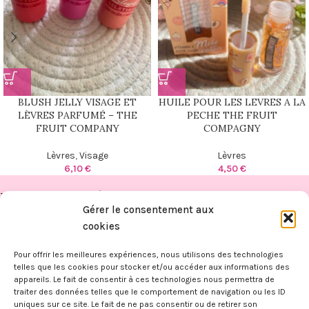
BLUSH JELLY VISAGE ET
HUILE POUR LES LEVRES A LA
LÈVRES PARFUMÉ – THE
PECHE THE FRUIT
FRUIT COMPANY
COMPAGNY
Lèvres
,
Visage
Lèvres
6,10
€
4,50
€
PUBLICATIONS RÉCENTES
Gérer le consentement aux
FITAHIANA
cookies
BOUTIQUE
Pour offrir les meilleures expériences, nous utilisons des technologies
telles que les cookies pour stocker et/ou accéder aux informations des
appareils. Le fait de consentir à ces technologies nous permettra de
INFORMATIONS
traiter des données telles que le comportement de navigation ou les ID
FITAHIANA
|
Mentions légales -
CGV -
CGU -
Confidentialité -
Cookies
uniques sur ce site. Le fait de ne pas consentir ou de retirer son