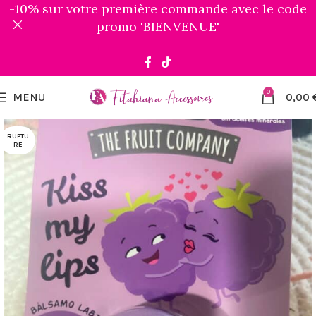
-10% sur votre première commande avec le code
promo 'BIENVENUE'
0
MENU
0,00
RUPTU
RE