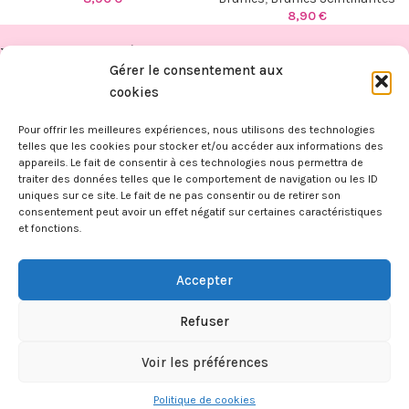
8,90
€
PUBLICATIONS RÉCENTES
Gérer le consentement aux
FITAHIANA
cookies
BOUTIQUE
Pour offrir les meilleures expériences, nous utilisons des technologies
telles que les cookies pour stocker et/ou accéder aux informations des
appareils. Le fait de consentir à ces technologies nous permettra de
INFORMATIONS
traiter des données telles que le comportement de navigation ou les ID
FITAHIANA
|
Mentions légales -
CGV -
CGU -
Confidentialité -
Cookies
uniques sur ce site. Le fait de ne pas consentir ou de retirer son
Ce site a été financé par l’Union Européenne dans le cadre du
consentement peut avoir un effet négatif sur certaines caractéristiques
programme FEDER-FSE+ Réunion dont l’Autorité de gestion est la
et fonctions.
Région Réunion. L’Europe s’engage à La Réunion avec le fonds FEDER
et le
Kap Numérik
.
Accepter
Création du site internet et infogérance par
Reunioweb
.
Refuser
Voir les préférences
0
Politique de cookies