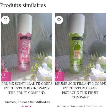
Produits similaires
BRUME SCINTILLANTE CORPS
BRUME SCINTILLANTE CORPS
ET CHEVEUX BIKINI PARTY
ET CHEVEUX GLACE
THE FRUIT COMPANY
PISTACHE THE FRUIT
COMPANY
Brumes
,
Brumes Scintillantes
8,90
€
Brumes
,
Brumes Scintillantes