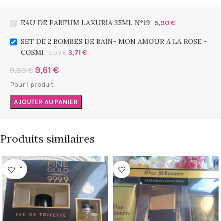
EAU DE PARFUM LAXURIA 35ML N°19
5,90
€
SET DE 2 BOMBES DE BAIN- MON AMOUR A LA ROSE -
COSMI
3,71
€
3,90
€
9,61
€
9,80
€
Pour 1 produit
AJOUTER AU PANIER
Produits similaires
RUPTU
RE