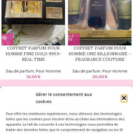
COFFRET PARFUM POUR
COFFRET PARFUM POUR
HOMME FINE GOLD 999.9-
HOMME ONE BILLIONNAIRE –
REAL TIME
FRAGRANCE COUTURE
Eau de parfum
,
Pour Homme
Eau de parfum
,
Pour Homme
12,00
€
20,00
€
PUBLICATIONS RÉCENTES
Gérer le consentement aux
FITAHIANA
cookies
BOUTIQUE
Pour offrir les meilleures expériences, nous utilisons des technologies
telles que les cookies pour stocker et/ou accéder aux informations des
appareils. Le fait de consentir à ces technologies nous permettra de
INFORMATIONS
traiter des données telles que le comportement de navigation ou les ID
FITAHIANA
|
Mentions légales -
CGV -
CGU -
Confidentialité -
Cookies