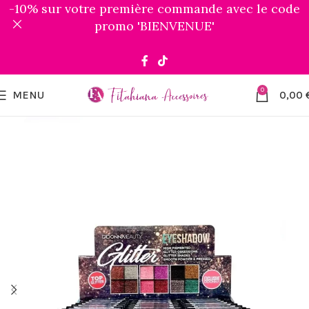
-10% sur votre première commande avec le code
promo 'BIENVENUE'
0
MENU
0,00