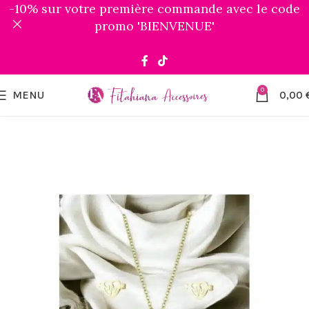
-10% sur votre première commande avec le code
promo 'BIENVENUE'
0
MENU
0,00