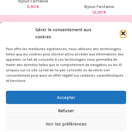
Bijoux Fantaisie
5,90
€
Bijoux Fantaisie
12,00
€
PUBLICATIONS RÉCENTES
Gérer le consentement aux
FITAHIANA
cookies
BOUTIQUE
Pour offrir les meilleures expériences, nous utilisons des technologies
telles que les cookies pour stocker et/ou accéder aux informations des
appareils. Le fait de consentir à ces technologies nous permettra de
INFORMATIONS
traiter des données telles que le comportement de navigation ou les ID
FITAHIANA
|
Mentions légales -
CGV -
CGU -
Confidentialité -
Cookies
uniques sur ce site. Le fait de ne pas consentir ou de retirer son
Ce site a été financé par l’Union Européenne dans le cadre du
consentement peut avoir un effet négatif sur certaines caractéristiques
programme FEDER-FSE+ Réunion dont l’Autorité de gestion est la
et fonctions.
Région Réunion. L’Europe s’engage à La Réunion avec le fonds FEDER
et le
Kap Numérik
.
Accepter
Création du site internet et infogérance par
Reunioweb
.
Refuser
Voir les préférences
0