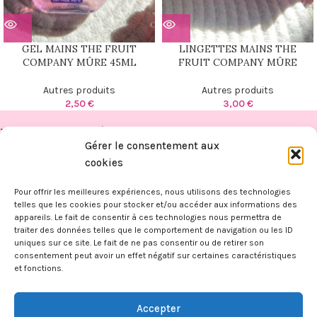
GEL MAINS THE FRUIT
LINGETTES MAINS THE
COMPANY MÛRE 45ML
FRUIT COMPANY MÛRE
Autres produits
Autres produits
2,50
€
3,00
€
PUBLICATIONS RÉCENTES
Gérer le consentement aux
FITAHIANA
cookies
BOUTIQUE
Pour offrir les meilleures expériences, nous utilisons des technologies
telles que les cookies pour stocker et/ou accéder aux informations des
appareils. Le fait de consentir à ces technologies nous permettra de
INFORMATIONS
traiter des données telles que le comportement de navigation ou les ID
FITAHIANA
|
Mentions légales -
CGV -
CGU -
Confidentialité -
Cookies
uniques sur ce site. Le fait de ne pas consentir ou de retirer son
Ce site a été financé par l’Union Européenne dans le cadre du
consentement peut avoir un effet négatif sur certaines caractéristiques
programme FEDER-FSE+ Réunion dont l’Autorité de gestion est la
et fonctions.
Région Réunion. L’Europe s’engage à La Réunion avec le fonds FEDER
et le
Kap Numérik
.
Accepter
Création du site internet et infogérance par
Reunioweb
.