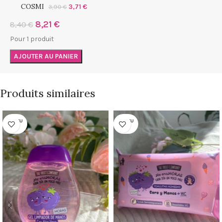
COSMI
3,71
€
3,90
€
8,21
€
8,40
€
Pour 1 produit
AJOUTER AU PANIER
Produits similaires
RUPTU
RUPTU
RE
RE