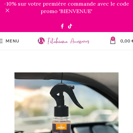
-10% sur votre première commande avec le code
promo 'BIENVENUE'
0
MENU
0,00