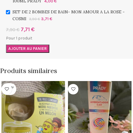
100ML PRADY
4,00
€
SET DE 2 BOMBES DE BAIN- MON AMOUR A LA ROSE -
COSMI
3,71
€
3,90
€
7,71
€
7,90
€
Pour 1 produit
AJOUTER AU PANIER
Produits similaires
RUPTU
RE