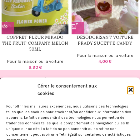
COFFRET FLEUR MIKADO
DÉSODORISANT VOITURE
THE FRUIT COMPANY MELON
PRADY SUCETTE CANDY
50ML
Pour la maison ou la voiture
Pour la maison ou la voiture
4,00
€
6,90
€
PUBLICATIONS RÉCENTES
Gérer le consentement aux
FITAHIANA
cookies
BOUTIQUE
Pour offrir les meilleures expériences, nous utilisons des technologies
telles que les cookies pour stocker et/ou accéder aux informations des
appareils. Le fait de consentir à ces technologies nous permettra de
INFORMATIONS
traiter des données telles que le comportement de navigation ou les ID
FITAHIANA
|
Mentions légales -
CGV -
CGU -
Confidentialité -
Cookies
uniques sur ce site. Le fait de ne pas consentir ou de retirer son
Ce site a été financé par l’Union Européenne dans le cadre du
consentement peut avoir un effet négatif sur certaines caractéristiques