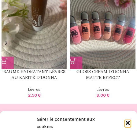
BAUME HYDRATANT LÈVRES
GLOSS CREAM D’DONNA
AU KARITÉ D’DONNA
MATTE EFFECT
Lèvres
Lèvres
2,50
€
3,00
€
PUBLICATIONS RÉCENTES
Gérer le consentement aux
FITAHIANA
cookies